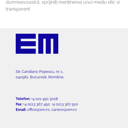
dumneavoastră, sprijiniți menținerea unui mediu etic și
transparent
Str. Candiano Popescu, nr. 1,
040581, București, România
Telefon:
+4 021 450 3028
Fax:
+4 0213 367 492, +4 0213 367 520
Email:
office@em.ro, cariere@em.ro