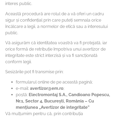
interes public.
Această procedură are rolul de a vă oferi un cadru
sigur și confidențial prin care puteți semnala orice
încălcare a legii, a normelor de etică sau a interesului
public.
Vă asigurăm că identitatea voastră va fi protejată, iar
orice formă de retribuție împotriva unui avertizor de
integritate este strict interzisă și va fi sancționată
conform legii.
Sesizările pot fi transmise prin:
formularul online de pe această pagină;
e-mail:
avertizor@em.ro
;
poștă:
Electromontaj S.A., Candioano Popescu,
Nr.1, Sector 4, București, România – Cu
mențiunea „Avertizor de integritate”
Vă mulțumim pentru că, prin contribuția