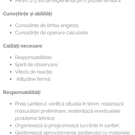
Minim 2-3 ani de experiență pe o poziție similară.
Cunoștințe și abilități
:
Cunoștințe de limba engleză;
Cunoștințe de operare calculator.
Calități necesare
:
Responsabilitate;
Spirit de observare;
Viteză de reacție;
Atitudine fermă.
Responsabilități
:
Preia șantierul: verifică situația în teren, realizează
măsurători preliminare, evidențiază eventualele
probleme tehnice;
Organizează și programează lucrările în șantier;
Gestionează aprovizionarea șantierului cu materiale;