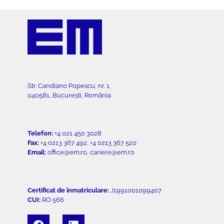
Str. Candiano Popescu, nr. 1,
040581, București, România
Telefon:
+4 021 450 3028
Fax:
+4 0213 367 492, +4 0213 367 520
Email:
office@em.ro, cariere@em.ro
Certificat de înmatriculare:
J1991001099407
CUI:
RO 566