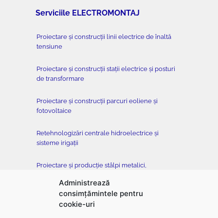
Serviciile ELECTROMONTAJ
Proiectare și construcții linii electrice de înaltă
tensiune
Proiectare și construcții stații electrice și posturi
de transformare
Proiectare și construcții parcuri eoliene și
fotovoltaice
Retehnologizări centrale hidroelectrice și
sisteme irigații
Proiectare și producție stâlpi metalici,
conductoare, cleme și armături
Administrează
consimțămintele pentru
Testare stâlpi metalici cu înălțimi de până la 90
cookie-uri
metri