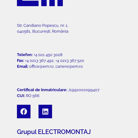
Str. Candiano Popescu, nr. 1,
040581, București, România
Telefon:
+4 021 450 3028
Fax:
+4 0213 367 492, +4 0213 367 520
Email:
office@em.ro, cariere@em.ro
Certificat de înmatriculare:
J1991001099407
CUI:
RO 566
Grupul ELECTROMONTAJ