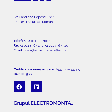
Str. Candiano Popescu, nr. 1,
040581, București, România
Telefon:
+4 021 450 3028
Fax:
+4 0213 367 492, +4 0213 367 520
Email:
office@em.ro, cariere@em.ro
Certificat de înmatriculare:
J1991001099407
CUI:
RO 566
Grupul ELECTROMONTAJ