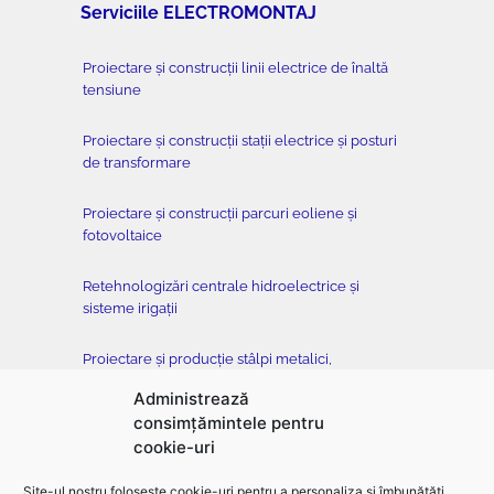
Serviciile ELECTROMONTAJ
Proiectare și construcții linii electrice de înaltă
tensiune
Proiectare și construcții stații electrice și posturi
de transformare
Proiectare și construcții parcuri eoliene și
fotovoltaice
Retehnologizări centrale hidroelectrice și
sisteme irigații
Proiectare și producție stâlpi metalici,
conductoare, cleme și armături
Administrează
consimțămintele pentru
Testare stâlpi metalici cu înălțimi de până la 90
cookie-uri
metri
Site-ul nostru folosește cookie-uri pentru a personaliza și îmbunătăți