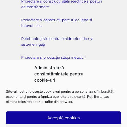
Proiectare și construcții stații electrice și posturi
de transformare
Proiectare și construcții parcuri eoliene și
fotovoltaice
Retehnologizări centrale hidroelectrice și
sisteme irigații
Proiectare și producție stâlpi metalici,
conductoare, cleme și armături
Administrează
consimțămintele pentru
Testare stâlpi metalici cu înălțimi de până la 90
cookie-uri
metri
Site-ul nostru folosește cookie-uri pentru a personaliza și îmbunătăți
Construcții de clădiri, fundații clasice și forate,
experiența și pentru a furniza publicitate relevantă. Poți limita sau
subtraversări orizontale dirijate
elimina folosirea cookie-urilor din browser.
Acceptă cookies
©2026
Electromontaj |
Designed
and
developed
by
toud.ro
–
Branding
|
Logo
design
|
UX design
|
UI design
|
Web design
|
Graphic design
|
Presentation design