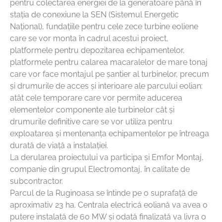
pentru colectarea energiei de la generatoare până în
stația de conexiune la SEN (Sistemul Energetic
Național), fundațiile pentru cele zece turbine eoliene
care se vor monta în cadrul acestui proiect,
platformele pentru depozitarea echipamentelor,
platformele pentru calarea macaralelor de mare tonaj
care vor face montajul pe șantier al turbinelor, precum
și drumurile de acces și interioare ale parcului eolian:
atât cele temporare care vor permite aducerea
elementelor componente ale turbinelor cât și
drumurile definitive care se vor utiliza pentru
exploatarea și mentenanța echipamentelor pe întreaga
durată de viață a instalației.
La derularea proiectului va participa și Emfor Montaj,
companie din grupul Electromontaj, în calitate de
subcontractor.
Parcul de la Ruginoasa se întinde pe o suprafață de
aproximativ 23 ha. Centrala electrică eoliană va avea o
putere instalată de 60 MW și odată finalizată va livra o