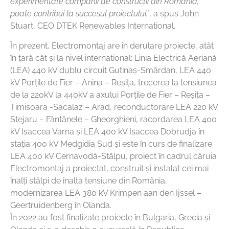
experimentate companii de construcții din România,
poate contribui la succesul proiectului.”
, a spus John
Stuart, CEO DTEK Renewables International.
În prezent, Electromontaj are în derulare proiecte, atât
în țară cât și la nivel international: Linia Electrică Aeriană
(LEA) 440 kV dublu circuit Gutinaș-Smârdan, LEA 440
kV Porțile de Fier – Anina – Reșița, trecerea la tensiunea
de la 220kV la 440kV a axului Porțile de Fier – Reșița –
Timisoara -Sacalaz – Arad, reconductorare LEA 220 kV
Stejaru – Fântânele – Gheorghieni, racordarea LEA 400
kV Isaccea Varna şi LEA 400 kV Isaccea Dobrudja în
staţia 400 kV Medgidia Sud și este în curs de finalizare
LEA 400 kV Cernavodă-Stâlpu, proiect în cadrul căruia
Electromontaj a proiectat, construit și instalat cei mai
înalți stâlpi de înaltă tensiune din România,
modernizarea LEA 380 kV Krimpen aan den Ijssel –
Geertruidenberg în Olanda.
În 2022 au fost finalizate proiecte în Bulgaria, Grecia și