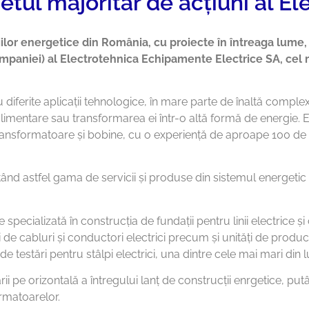
tul majoritar de acțiuni al El
iilor energetice din România, cu proiecte în întreaga lume,
companiei) al Electrotehnica Echipamente Electrice SA, ce
iferite aplicații tehnologice, în mare parte de înaltă complex
alimentare sau transformarea ei într-o altă formă de energie. E
transformatoare și bobine, cu o experiență de aproape 100 de 
ând astfel gama de servicii și produse din sistemul energeti
alizată în construcția de fundații pentru linii electrice și c
i de cabluri și conductori electrici precum și unități de producț
 de testări pentru stâlpi electrici, una dintre cele mai mari din 
ii pe orizontală a întregului lanț de construcții enrgetice, p
rmatoarelor.