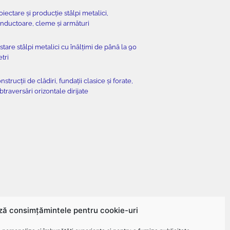
oiectare și producție stâlpi metalici,
nductoare, cleme și armături
stare stâlpi metalici cu înălțimi de până la 90
tri
nstrucții de clădiri, fundații clasice și forate,
btraversări orizontale dirijate
ză consimțămintele pentru cookie-uri