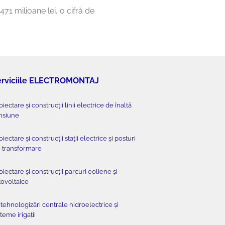
471 milioane lei, o cifră de
erviciile ELECTROMONTAJ
oiectare și construcții linii electrice de înaltă
nsiune
oiectare și construcții stații electrice și posturi
 transformare
oiectare și construcții parcuri eoliene și
tovoltaice
tehnologizări centrale hidroelectrice și
steme irigații