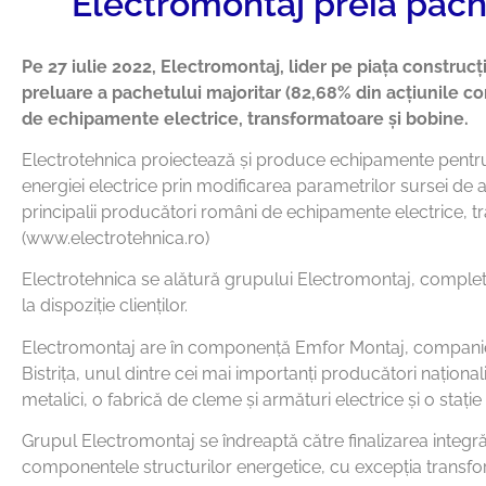
Electromontaj preia pache
Pe 27 iulie 2022, Electromontaj, lider pe piața construcț
preluare a pachetului majoritar (82,68% din acțiunile 
de echipamente electrice, transformatoare și bobine.
Electrotehnica proiectează și produce echipamente pentru d
energiei electrice prin modificarea parametrilor sursei de 
principalii producători români de echipamente electrice, 
(www.electrotehnica.ro)
Electrotehnica se alătură grupului Electromontaj, complet
la dispoziție clienților.
Electromontaj are în componență Emfor Montaj, companie speci
Bistrița, unul dintre cei mai importanți producători național
metalici, o fabrică de cleme și armături electrice și o stație
Grupul Electromontaj se îndreaptă către finalizarea integrăr
componentele structurilor energetice, cu excepția transfo