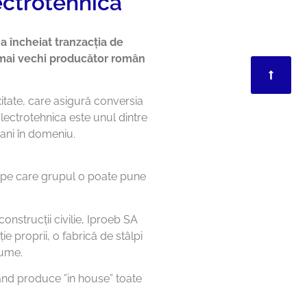
ectrotehnica
 a încheiat tranzacția de
l mai vechi producător român
itate, care asigură conversia
lectrotehnica este unul dintre
ani în domeniu.
c pe care grupul o poate pune
onstrucții civilie, Iproeb SA
ie proprii, o fabrică de stâlpi
lume.
utând produce ”in house” toate