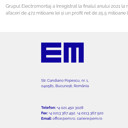
Grupul Electromontaj a înregistrat la finalul anului 2021 la n
afaceri de 472 milioane lei și un profit net de 25,5 milioane l
Str. Candiano Popescu, nr. 1,
040581, București, România
Telefon:
+4 021 450 3028
Fax:
+4 0213 367 492, +4 0213 367 520
Email:
office@em.ro, cariere@em.ro